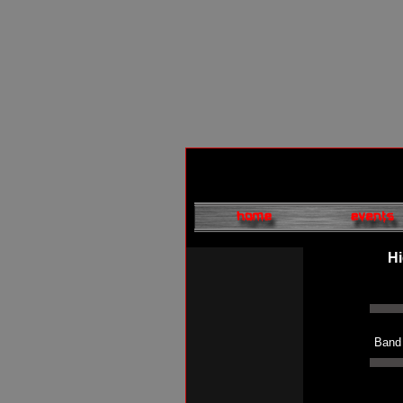
Hi
Band