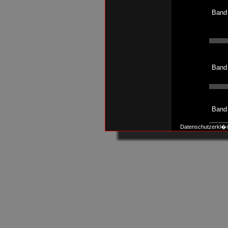
Band
Band
Band
Datenschutzerkl�
Band
Band