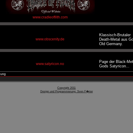
www.cradleoffilth.com
Klassisch-Brutaler
www.obscenity.de
Death-Metal aus G
Old Germany.
Page der Black-Met
www.satyricon.no
Gods Satyricon...
rung
www.thetruedarkfortress.com
Page von Dark Fort
Copyright 2011
Design und Programmierung: Sven F�rter
Metal-News-Site
Schneller kann man
an Informationen
kommen!!
www.blabbermouth.net